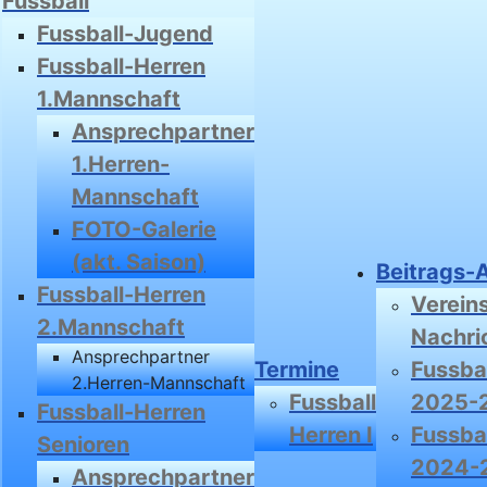
Fussball
Fussball-Jugend
Fussball-Herren
1.Mannschaft
Ansprechpartner
1.Herren-
Mannschaft
FOTO-Galerie
(akt. Saison)
Beitrags-
Fussball-Herren
Verein
2.Mannschaft
Nachri
Ansprechpartner
Termine
Fussbal
2.Herren-Mannschaft
Fussball
2025-
Fussball-Herren
Herren I
Fussbal
Senioren
2024-
Ansprechpartner