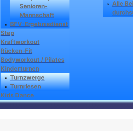
Alle Be
Senioren-
durchs
Mannschaft
BFV-Ergebnisdienst
Step
Kraftworkout
Rücken-Fit
Bodyworkout / Pilates
Kinderturnen
Turnzwerge
Turnriesen
Kids Dance