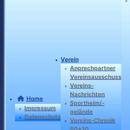
Verein
Anprechpartner
Vereinsausschuss
Vereins-
Nachrichten
Home
Sportheim/-
Impressum
gelände
Datenschutz
Vereins-Chronik
50+10