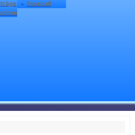
iträge
Fussball
uchen