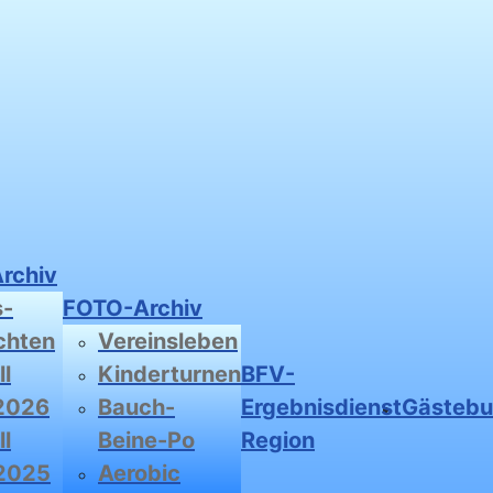
Archiv
s-
FOTO-Archiv
chten
Vereinsleben
l
Kinderturnen
BFV-
2026
Bauch-
Ergebnisdienst
Gästeb
l
Beine-Po
Region
2025
Aerobic