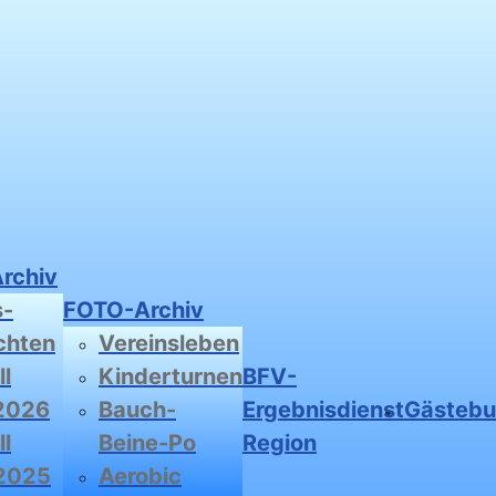
Archiv
s-
FOTO-Archiv
chten
Vereinsleben
l
Kinderturnen
BFV-
2026
Bauch-
Ergebnisdienst
Gästeb
l
Beine-Po
Region
2025
Aerobic