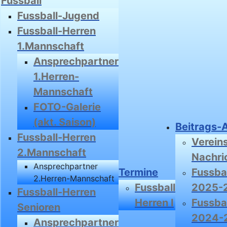
Fussball
Fussball-Jugend
Fussball-Herren
1.Mannschaft
Ansprechpartner
1.Herren-
Mannschaft
FOTO-Galerie
(akt. Saison)
Beitrags-
Fussball-Herren
Verein
2.Mannschaft
Nachri
Ansprechpartner
Termine
Fussbal
2.Herren-Mannschaft
Fussball
2025-
Fussball-Herren
Herren I
Fussbal
Senioren
2024-
Ansprechpartner