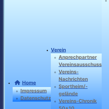
Verein
Anprechpartner
Vereinsausschuss
Vereins-
Nachrichten
Home
Sportheim/-
Impressum
gelände
Datenschutz
Vereins-Chronik
50+10