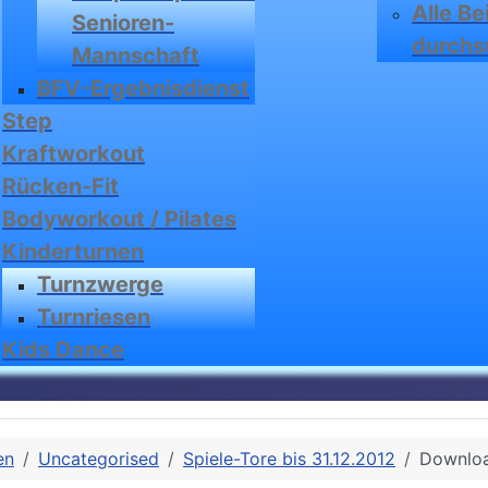
Alle Be
Senioren-
durchs
Mannschaft
BFV-Ergebnisdienst
Step
Kraftworkout
Rücken-Fit
Bodyworkout / Pilates
Kinderturnen
Turnzwerge
Turnriesen
Kids Dance
en
Uncategorised
Spiele-Tore bis 31.12.2012
Downlo