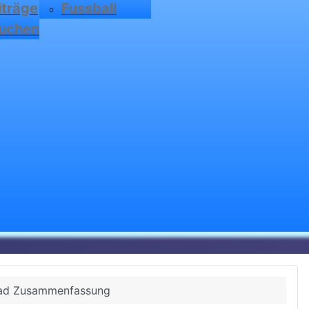
iträge
Fussball
uchen
ad Zusammenfassung