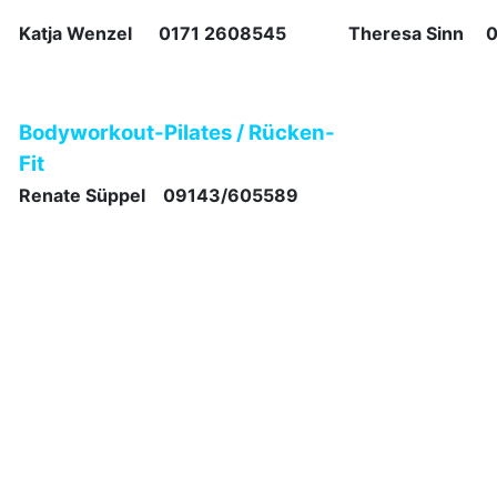
Katja Wenzel 0171 2608545
Theresa Sinn 
Bodyworkout-Pilates / Rücken-
Fit
Renate Süppel 09143/605589