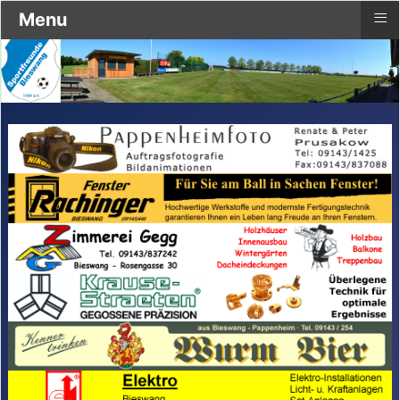
≡
Menu