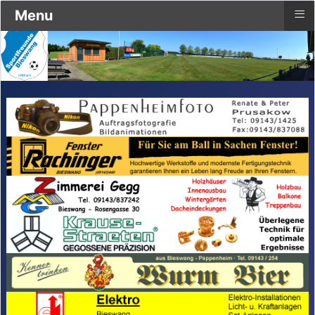
≡
Menu