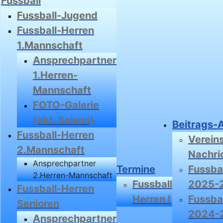
Fussball
Fussball-Jugend
Fussball-Herren
1.Mannschaft
Ansprechpartner
1.Herren-
Mannschaft
FOTO-Galerie
(akt. Saison)
Beitrags-
Fussball-Herren
Verein
2.Mannschaft
Nachri
Ansprechpartner
Termine
Fussbal
2.Herren-Mannschaft
Fussball
2025-
Fussball-Herren
Herren I
Fussbal
Senioren
2024-
Ansprechpartner