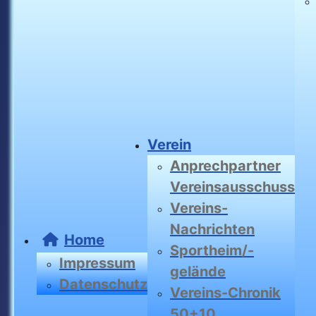
Verein
Anprechpartner
Vereinsausschuss
Vereins-
Nachrichten
Home
Sportheim/-
Impressum
gelände
Datenschutz
Vereins-Chronik
50+10