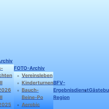
Archiv
s-
FOTO-Archiv
chten
Vereinsleben
l
Kinderturnen
BFV-
2026
Bauch-
Ergebnisdienst
Gästeb
l
Beine-Po
Region
2025
Aerobic