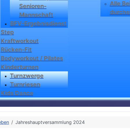
Alle Be
Senioren-
durchs
Mannschaft
BFV-Ergebnisdienst
Step
Kraftworkout
Rücken-Fit
Bodyworkout / Pilates
Kinderturnen
Turnzwerge
Turnriesen
Kids Dance
eben
Jahreshauptversammlung 2024