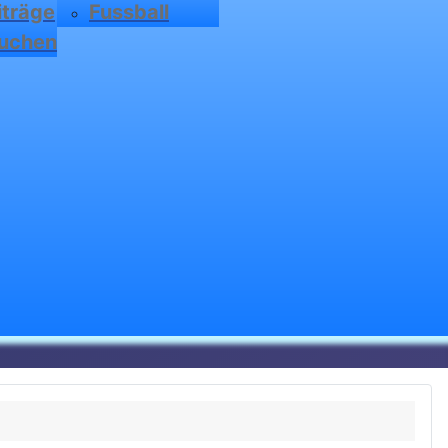
iträge
Fussball
uchen